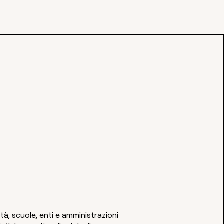
 Blanc APS crea e
etti culturali
cinare le persone alla
 conoscenza e ai
itano.
, scuole, enti e amministrazioni