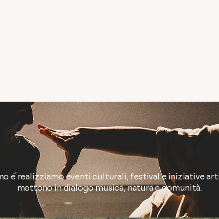
 e realizziamo eventi culturali, festival e iniziative ar
mettono in dialogo musica, natura e comunità.​