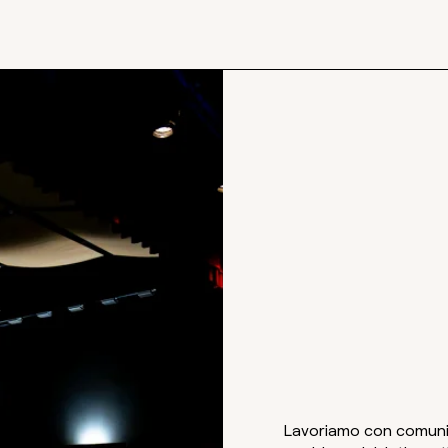
Associazione
promuove prog
capaci di avvi
bellezza, alla
luoghi che ab
Lavoriamo con comunità