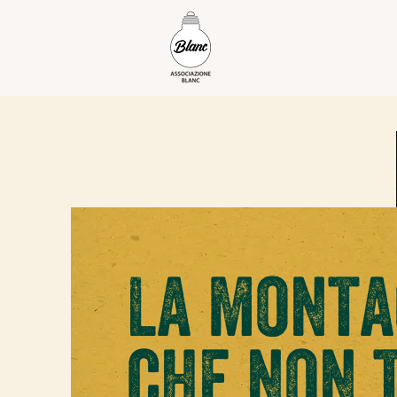
La mont
che non t