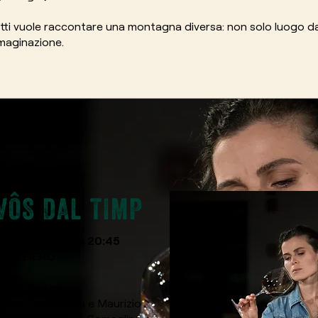
i vuole raccontare una montagna diversa: non solo luogo da v
mmaginazione.
VÔS DAL TIMP
ì 17 Luglio _ ore 20:45
 DI FIENO
Stabil Furlan
rena Costalunga e Maurizio