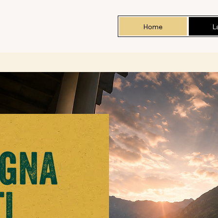
Home
L
agna
i