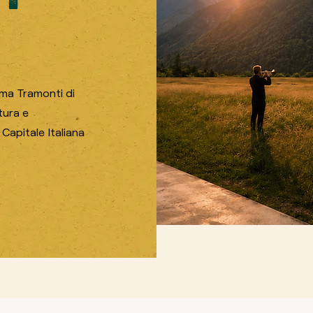
rma Tramonti di
tura e
Capitale Italiana