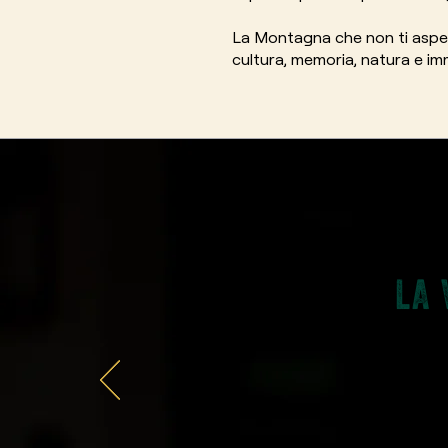
La Montagna che non ti aspett
cultura, memoria, natura e i
LA 
Venerd
TEATRO
Teatri 
con Se