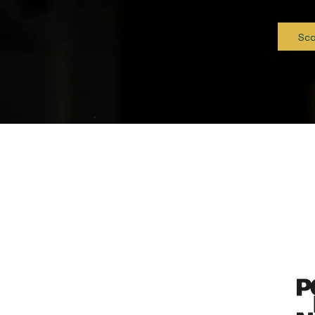
Fanin. 
Sco